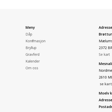
Meny
Adresse
Dåp
Brøttum
Konfirmasjon
Mælums
Bryllup
2372 B
Gravferd
Se kart
Kalender
Mesnali
Om oss
Nordme
2610 M
se kar
Moelv k
Adresse
Postadr