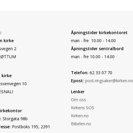
:
Åpningstider kirkekontoret
 kirke
man - fre 10.00 - 14.00
vegen 2
Åpningstider sentralbord
RØTTUM
man - fre 10.00 - 14.00
Telefon:
62 33 07 70
 kirke
Epost:
post.ringsaker@kirken.n
ssenvegen 10
ESNALI
Lenker
t
Om oss
Kirkens SOS
irkekontor
Kirken.no
:
Storgata 98b
Bibelen.no
esse:
Postboks 195, 2391