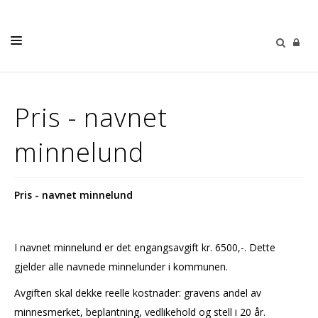
DÅP
Pris - navnet
BARN OG UNGE
minnelund
KONFIRMASJON
BRYLLUP
Pris - navnet minnelund
GRAVFERD
DIAKONI
I navnet minnelund er det engangsavgift kr. 6500,-. Dette
KALENDER
gjelder alle navnede minnelunder i kommunen.
MENIGHETSBLAD
Avgiften skal dekke reelle kostnader: gravens andel av
minnesmerket, beplantning, vedlikehold og stell i 20 år.