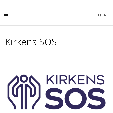
DÅP
Kirkens SOS
BARN OG UNGE
KONFIRMASJON
BRYLLUP
GRAVFERD
DIAKONI
KALENDER
MENIGHETSBLAD